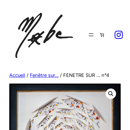
Aller
au
contenu
Accueil
/
Fenêtre sur…
/ FENETRE SUR … n°4