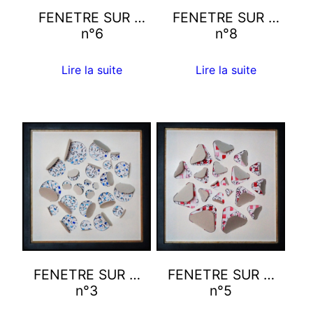
FENETRE SUR …
FENETRE SUR …
n°6
n°8
Lire la suite
Lire la suite
FENETRE SUR …
FENETRE SUR …
n°3
n°5