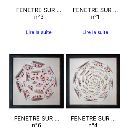
FENETRE SUR …
FENETRE SUR …
n°3
n°1
Lire la suite
Lire la suite
FENETRE SUR …
FENETRE SUR …
n°6
n°4